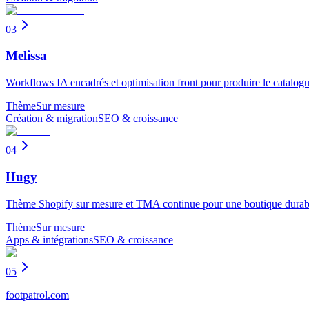
03
Melissa
Workflows IA encadrés et optimisation front pour produire le catalogue
Thème
Sur mesure
Création & migration
SEO & croissance
04
Hugy
Thème Shopify sur mesure et TMA continue pour une boutique durab
Thème
Sur mesure
Apps & intégrations
SEO & croissance
05
footpatrol.com