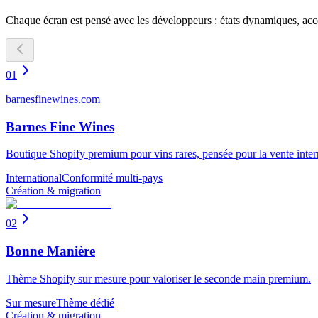
Chaque écran est pensé avec les développeurs : états dynamiques, acces
01
barnesfinewines.com
Barnes Fine Wines
Boutique Shopify premium pour vins rares, pensée pour la vente intern
International
Conformité multi-pays
Création & migration
02
Bonne Manière
Thème Shopify sur mesure pour valoriser le seconde main premium.
Sur mesure
Thème dédié
Création & migration