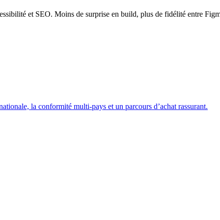
sibilité et SEO. Moins de surprise en build, plus de fidélité entre Figm
ationale, la conformité multi-pays et un parcours d’achat rassurant.