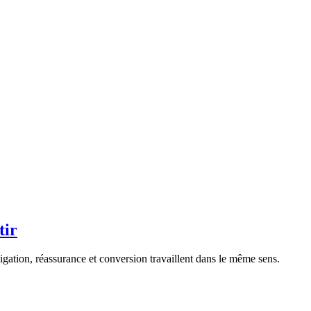
e générique dilue l
nterchangeable. Quand l'interface ne porte plus votre positionnement, le
tir
gation, réassurance et conversion travaillent dans le même sens.