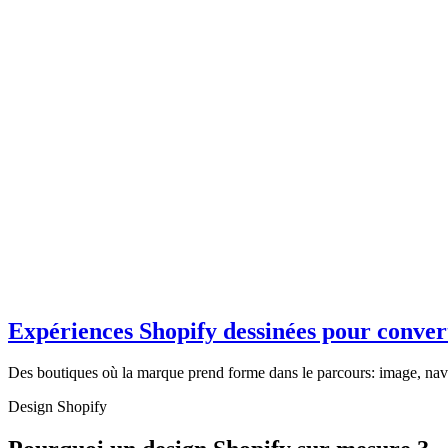
01
1
/
7
Problème : le thèm
Même grille, mêmes blocs, mêmes fiches produits: la boutique devient i
Expériences Shopify dessinées pour conver
Des boutiques où la marque prend forme dans le parcours: image, navi
Design Shopify