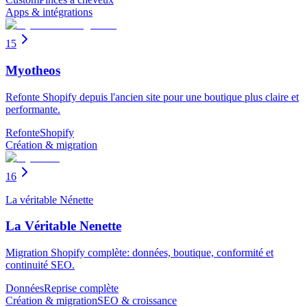
Apps & intégrations
15
Myotheos
Refonte Shopify depuis l'ancien site pour une boutique plus claire et
performante.
Refonte
Shopify
Création & migration
16
La véritable Nénette
La Véritable Nenette
Migration Shopify complète: données, boutique, conformité et
continuité SEO.
Données
Reprise complète
Création & migration
SEO & croissance