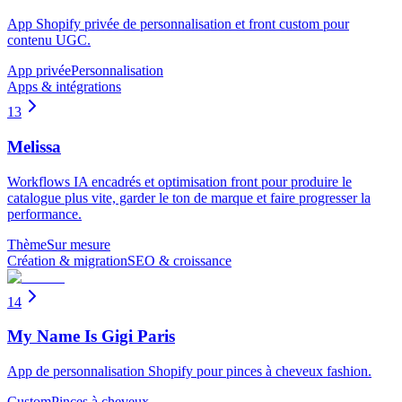
App Shopify privée de personnalisation et front custom pour
contenu UGC.
App privée
Personnalisation
Apps & intégrations
13
Melissa
Workflows IA encadrés et optimisation front pour produire le
catalogue plus vite, garder le ton de marque et faire progresser la
performance.
Thème
Sur mesure
Création & migration
SEO & croissance
14
My Name Is Gigi Paris
App de personnalisation Shopify pour pinces à cheveux fashion.
Custom
Pinces à cheveux