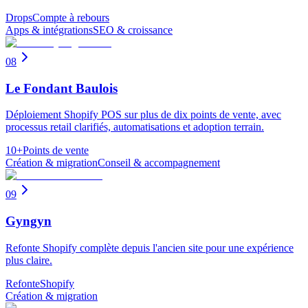
Drops
Compte à rebours
Apps & intégrations
SEO & croissance
08
Le Fondant Baulois
Déploiement Shopify POS sur plus de dix points de vente, avec
processus retail clarifiés, automatisations et adoption terrain.
10+
Points de vente
Création & migration
Conseil & accompagnement
09
Gyngyn
Refonte Shopify complète depuis l'ancien site pour une expérience
plus claire.
Refonte
Shopify
Création & migration