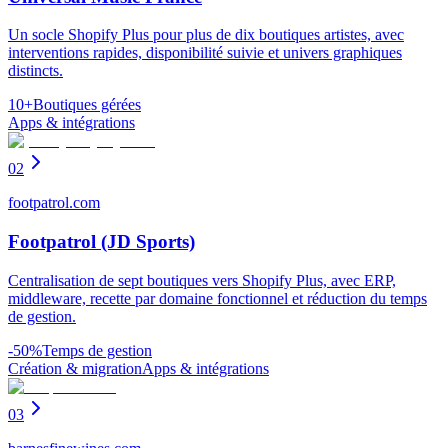
Un socle Shopify Plus pour plus de dix boutiques artistes, avec
interventions rapides, disponibilité suivie et univers graphiques
distincts.
10+
Boutiques gérées
Apps & intégrations
02
footpatrol.com
Footpatrol (JD Sports)
Centralisation de sept boutiques vers Shopify Plus, avec ERP,
middleware, recette par domaine fonctionnel et réduction du temps
de gestion.
-50%
Temps de gestion
Création & migration
Apps & intégrations
03