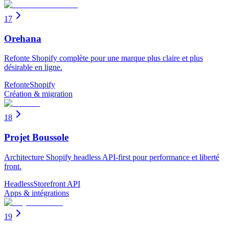
17
Orehana
Refonte Shopify complète pour une marque plus claire et plus
désirable en ligne.
Refonte
Shopify
Création & migration
18
Projet Boussole
Architecture Shopify headless API-first pour performance et liberté
front.
Headless
Storefront API
Apps & intégrations
19