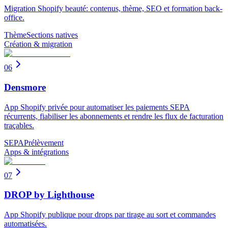
Migration Shopify beauté: contenus, thème, SEO et formation back-
office.
Thème
Sections natives
Création & migration
06
Densmore
App Shopify privée pour automatiser les paiements SEPA
récurrents, fiabiliser les abonnements et rendre les flux de facturation
traçables.
SEPA
Prélèvement
Apps & intégrations
07
DROP by Lighthouse
App Shopify publique pour drops par tirage au sort et commandes
automatisées.