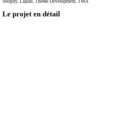
Shopify, Liquid, Theme Development, TMA
Le projet en détail
Hugy devait clarifier formats, volumes et informations pratiques sans
complexifier le catalogue.
Le thème combine sections administrables, templates clairs et vitesse
proche du natif.