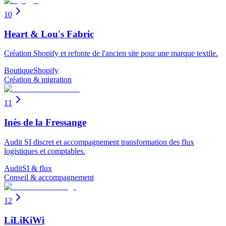
10
Heart & Lou's Fabric
Création Shopify et refonte de l'ancien site pour une marque textile.
Boutique
Shopify
Création & migration
11
Inès de la Fressange
Audit SI discret et accompagnement transformation des flux
logistiques et comptables.
Audit
SI & flux
Conseil & accompagnement
12
LiLiKiWi