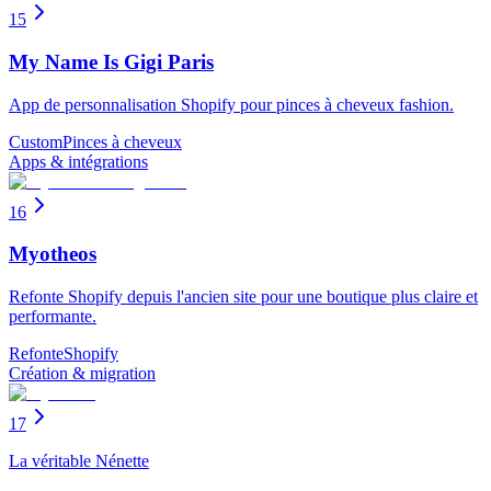
15
My Name Is Gigi Paris
App de personnalisation Shopify pour pinces à cheveux fashion.
Custom
Pinces à cheveux
Apps & intégrations
16
Myotheos
Refonte Shopify depuis l'ancien site pour une boutique plus claire et
performante.
Refonte
Shopify
Création & migration
17
La véritable Nénette