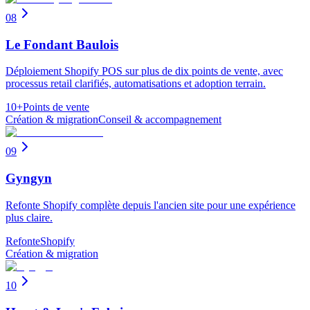
08
Le Fondant Baulois
Déploiement Shopify POS sur plus de dix points de vente, avec
processus retail clarifiés, automatisations et adoption terrain.
10+
Points de vente
Création & migration
Conseil & accompagnement
09
Gyngyn
Refonte Shopify complète depuis l'ancien site pour une expérience
plus claire.
Refonte
Shopify
Création & migration
10