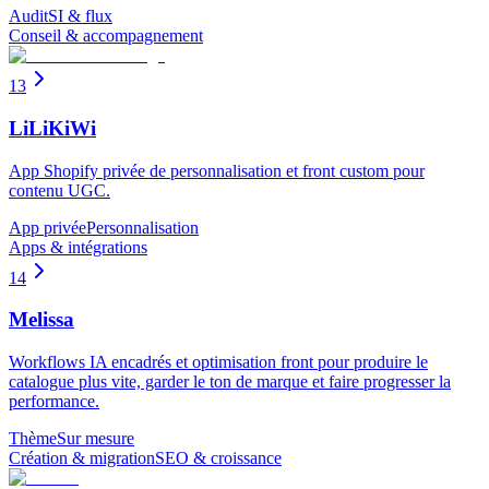
Audit
SI & flux
Conseil & accompagnement
13
LiLiKiWi
App Shopify privée de personnalisation et front custom pour
contenu UGC.
App privée
Personnalisation
Apps & intégrations
14
Melissa
Workflows IA encadrés et optimisation front pour produire le
catalogue plus vite, garder le ton de marque et faire progresser la
performance.
Thème
Sur mesure
Création & migration
SEO & croissance