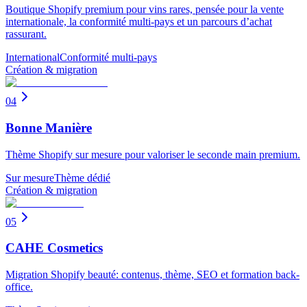
Boutique Shopify premium pour vins rares, pensée pour la vente
internationale, la conformité multi-pays et un parcours d’achat
rassurant.
International
Conformité multi-pays
Création & migration
04
Bonne Manière
Thème Shopify sur mesure pour valoriser le seconde main premium.
Sur mesure
Thème dédié
Création & migration
05
CAHE Cosmetics
Migration Shopify beauté: contenus, thème, SEO et formation back-
office.