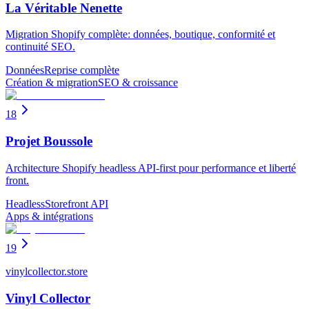
La Véritable Nenette
Migration Shopify complète: données, boutique, conformité et
continuité SEO.
Données
Reprise complète
Création & migration
SEO & croissance
18
Projet Boussole
Architecture Shopify headless API-first pour performance et liberté
front.
Headless
Storefront API
Apps & intégrations
19
vinylcollector.store
Vinyl Collector