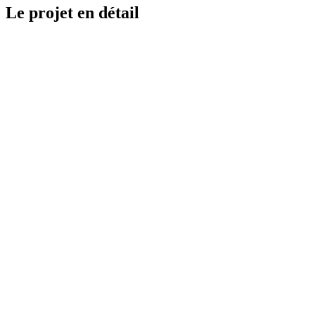
Le projet en détail
Orehana avait déjà une boutique Shopify : l'objectif était de refondre
l'expérience sans perdre l'ADN de la marque.
Visuels, navigation et fiches produits ont été repensés pour rendre
l'univers plus cohérent et plus engageant.