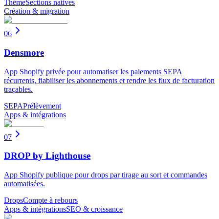
Thème
Sections natives
Création & migration
06
Densmore
App Shopify privée pour automatiser les paiements SEPA
récurrents, fiabiliser les abonnements et rendre les flux de facturation
traçables.
SEPA
Prélèvement
Apps & intégrations
07
DROP by Lighthouse
App Shopify publique pour drops par tirage au sort et commandes
automatisées.
Drops
Compte à rebours
Apps & intégrations
SEO & croissance